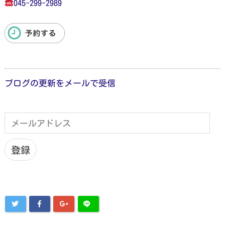
045-299-2989
ブログの更新をメールで受信
メ
ー
ル
ア
登録
ド
レ
ス