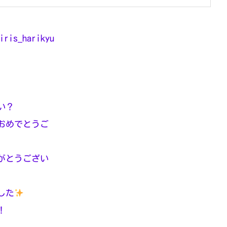
iris_harikyu
い？
おめでとうご
がとうござい
した
！