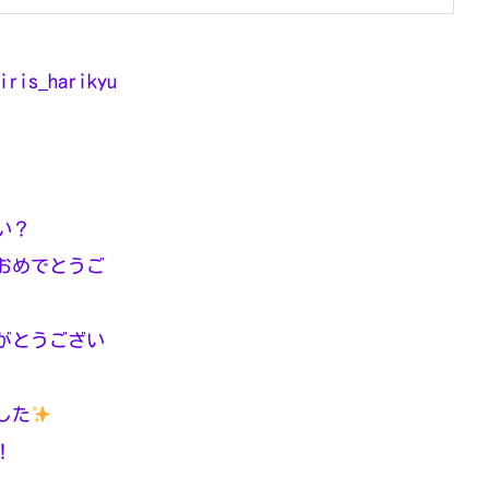
iris_harikyu
い？
おめでとうご
がとうござい
した
！