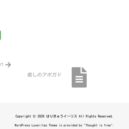
xt
癒しのアボガド
Copyright ©
2026
はりきゅうイーリス
All Rights Reserved.
WordPress Luxeritas Theme is provided by "
Thought is free
".