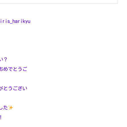
iris_harikyu
い？
おめでとうご
がとうござい
した
！